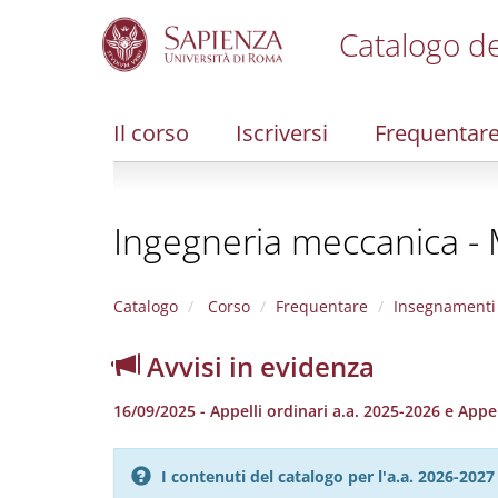
Catalogo de
S
k
i
Il corso
Iscriversi
Frequentar
p
t
o
m
Ingegneria meccanica -
a
i
n
c
Catalogo
Corso
Frequentare
Insegnamenti
o
n
Avvisi in evidenza
t
e
16/09/2025 - Appelli ordinari a.a. 2025-2026 e App
n
t
I contenuti del catalogo per l'a.a. 2026-20