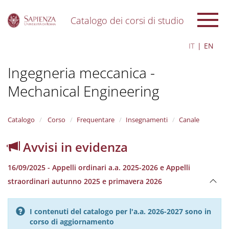
Catalogo dei corsi di studio
S
IT
EN
k
i
Ingegneria meccanica -
p
t
Mechanical Engineering
o
m
a
i
Catalogo
Corso
Frequentare
Insegnamenti
Canale
n
c
Avvisi in evidenza
o
n
16/09/2025 - Appelli ordinari a.a. 2025-2026 e Appelli
t
e
straordinari autunno 2025 e primavera 2026
n
t
I contenuti del catalogo per l'a.a. 2026-2027 sono in
corso di aggiornamento