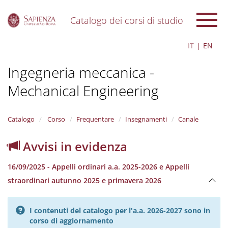
Catalogo dei corsi di studio
S
IT
EN
k
i
Ingegneria meccanica -
p
t
Mechanical Engineering
o
m
a
i
Catalogo
Corso
Frequentare
Insegnamenti
Canale
n
c
Avvisi in evidenza
o
n
16/09/2025 - Appelli ordinari a.a. 2025-2026 e Appelli
t
e
straordinari autunno 2025 e primavera 2026
n
t
I contenuti del catalogo per l'a.a. 2026-2027 sono in
corso di aggiornamento