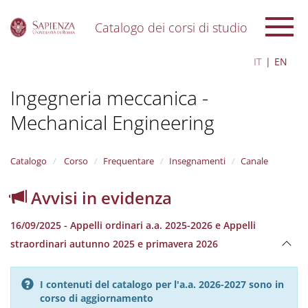
Catalogo dei corsi di studio
S
IT
EN
k
i
Ingegneria meccanica -
p
t
Mechanical Engineering
o
m
a
i
Catalogo
Corso
Frequentare
Insegnamenti
Canale
n
c
Avvisi in evidenza
o
n
16/09/2025 - Appelli ordinari a.a. 2025-2026 e Appelli
t
e
straordinari autunno 2025 e primavera 2026
n
t
I contenuti del catalogo per l'a.a. 2026-2027 sono in
corso di aggiornamento