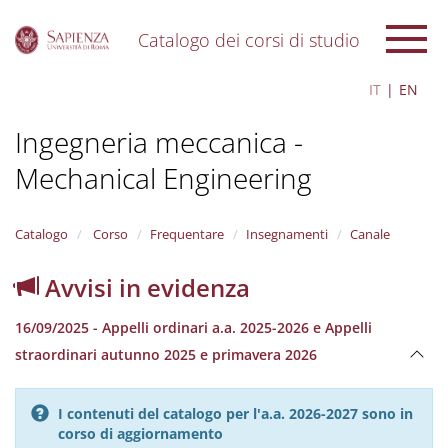
Catalogo dei corsi di studio
S
IT
EN
k
i
Ingegneria meccanica -
p
t
Mechanical Engineering
o
m
a
i
Catalogo
Corso
Frequentare
Insegnamenti
Canale
n
c
Avvisi in evidenza
o
n
16/09/2025 - Appelli ordinari a.a. 2025-2026 e Appelli
t
e
straordinari autunno 2025 e primavera 2026
n
t
I contenuti del catalogo per l'a.a. 2026-2027 sono in
corso di aggiornamento