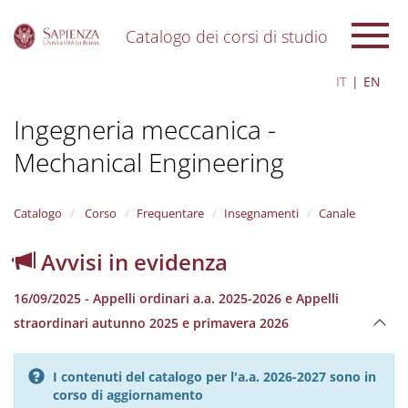
Catalogo dei corsi di studio
S
IT
EN
k
i
Ingegneria meccanica -
p
t
Mechanical Engineering
o
m
a
i
Catalogo
Corso
Frequentare
Insegnamenti
Canale
n
c
Avvisi in evidenza
o
n
16/09/2025 - Appelli ordinari a.a. 2025-2026 e Appelli
t
e
straordinari autunno 2025 e primavera 2026
n
t
I contenuti del catalogo per l'a.a. 2026-2027 sono in
corso di aggiornamento