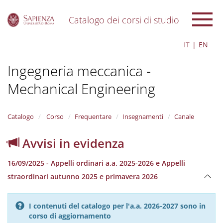
Catalogo dei corsi di studio
S
IT
EN
k
i
Ingegneria meccanica -
p
t
Mechanical Engineering
o
m
a
i
Catalogo
Corso
Frequentare
Insegnamenti
Canale
n
c
Avvisi in evidenza
o
n
16/09/2025 - Appelli ordinari a.a. 2025-2026 e Appelli
t
e
straordinari autunno 2025 e primavera 2026
n
t
I contenuti del catalogo per l'a.a. 2026-2027 sono in
corso di aggiornamento