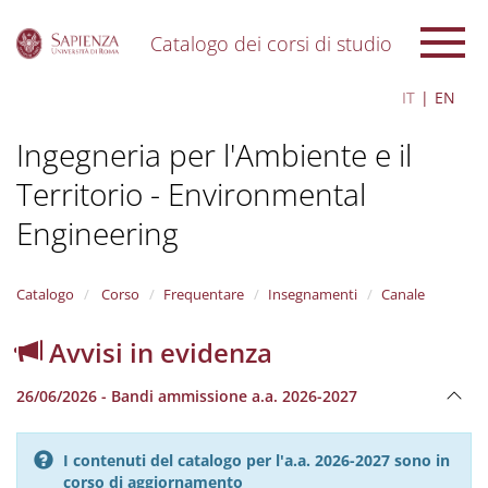
Catalogo dei corsi di studio
S
IT
EN
k
i
Ingegneria per l'Ambiente e il
p
t
Territorio - Environmental
o
m
Engineering
a
i
n
Catalogo
Corso
Frequentare
Insegnamenti
Canale
c
o
n
Avvisi in evidenza
t
e
26/06/2026 - Bandi ammissione a.a. 2026-2027
n
t
I contenuti del catalogo per l'a.a. 2026-2027 sono in
corso di aggiornamento