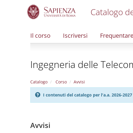
Catalogo de
S
k
i
Il corso
Iscriversi
Frequentar
p
t
o
m
Ingegneria delle Teleco
a
i
n
c
Catalogo
Corso
Avvisi
o
n
I contenuti del catalogo per l'a.a. 2026-20
t
e
n
t
Avvisi