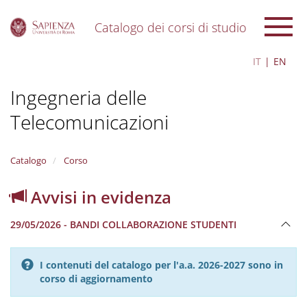
Catalogo dei corsi di studio
S
IT
EN
k
i
Ingegneria delle
p
t
Telecomunicazioni
o
m
a
i
Catalogo
Corso
n
c
Avvisi in evidenza
o
n
29/05/2026 - BANDI COLLABORAZIONE STUDENTI
t
e
n
I contenuti del catalogo per l'a.a. 2026-2027 sono in
t
corso di aggiornamento