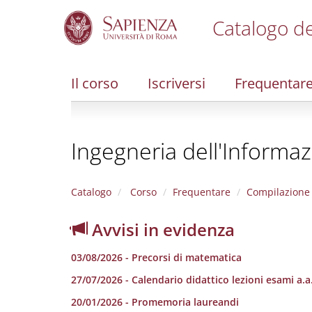
Catalogo de
S
k
i
Il corso
Iscriversi
Frequentar
p
t
o
m
Ingegneria dell'Informaz
a
i
n
c
Catalogo
Corso
Frequentare
Compilazione 
o
n
Avvisi in evidenza
t
e
03/08/2026 - Precorsi di matematica
n
t
27/07/2026 - Calendario didattico lezioni esami a.
20/01/2026 - Promemoria laureandi