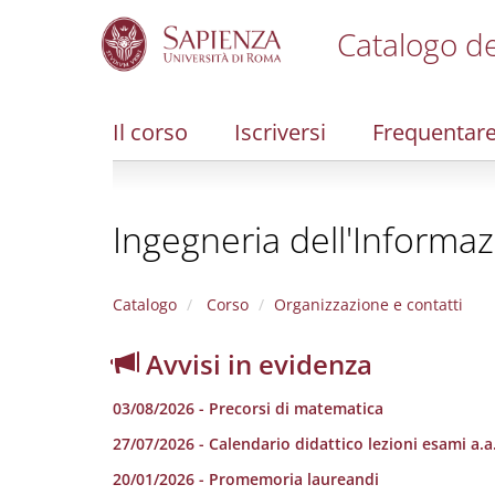
Catalogo de
S
k
i
Il corso
Iscriversi
Frequentar
p
t
o
m
Ingegneria dell'Informaz
a
i
n
c
Catalogo
Corso
Organizzazione e contatti
o
n
Avvisi in evidenza
t
e
03/08/2026 - Precorsi di matematica
n
t
27/07/2026 - Calendario didattico lezioni esami a.
20/01/2026 - Promemoria laureandi