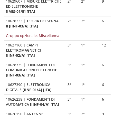
10629607
|
MISURE ELETTRICHE
2º
2º
9
ED ELETTRONICHE
[IMIS-01/B] [ITA]
10628333
|
TEORIA DEI SEGNALI
2º
2º
6
II
[IINF-03/A] [ITA]
Gruppo opzionale: Miscellanea
10627160
|
CAMPI
3º
1º
12
ELETTROMAGNETICI
[IINF-02/A] [ITA]
10628735
|
FONDAMENTI DI
3º
1º
6
COMUNICAZIONI ELETTRICHE
[IINF-03/A] [ITA]
10627390
|
ELETTRONICA
3º
1º
6
DIGITALE
[IINF-01/A] [ITA]
10626238
|
FONDAMENTI DI
3º
1º
6
AUTOMATICA
[IINF-04/A] [ITA]
10626150
|
ANTENNE
3º
2º
9