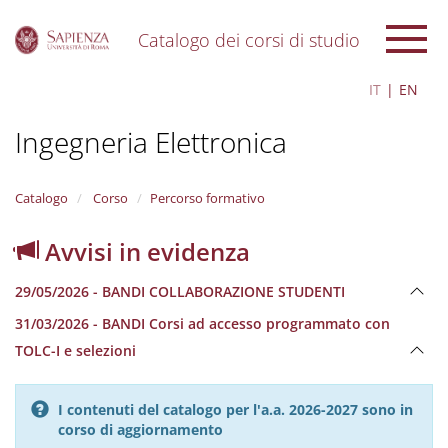
Catalogo dei corsi di studio
S
IT
EN
k
i
Ingegneria Elettronica
p
t
o
m
Catalogo
Corso
Percorso formativo
a
i
Avvisi in evidenza
n
c
29/05/2026 - BANDI COLLABORAZIONE STUDENTI
o
n
31/03/2026 - BANDI Corsi ad accesso programmato con
t
TOLC-I e selezioni
e
n
t
I contenuti del catalogo per l'a.a. 2026-2027 sono in
corso di aggiornamento