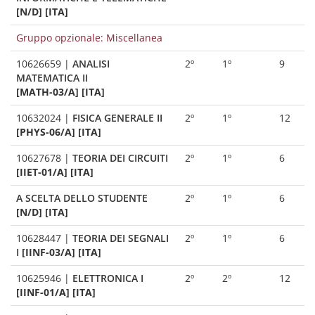
[N/D] [ITA]
Gruppo opzionale: Miscellanea
10626659
|
ANALISI
2º
1º
9
MATEMATICA II
[MATH-03/A] [ITA]
10632024
|
FISICA GENERALE II
2º
1º
12
[PHYS-06/A] [ITA]
10627678
|
TEORIA DEI CIRCUITI
2º
1º
6
[IIET-01/A] [ITA]
A SCELTA DELLO STUDENTE
2º
1º
6
[N/D] [ITA]
10628447
|
TEORIA DEI SEGNALI
2º
1º
6
I
[IINF-03/A] [ITA]
10625946
|
ELETTRONICA I
2º
2º
12
[IINF-01/A] [ITA]