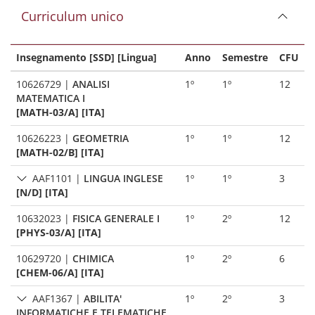
Curriculum unico
Insegnamento [SSD] [Lingua]
Anno
Semestre
CFU
10626729
|
ANALISI
1º
1º
12
MATEMATICA I
[MATH-03/A] [ITA]
10626223
|
GEOMETRIA
1º
1º
12
[MATH-02/B] [ITA]
AAF1101
|
LINGUA INGLESE
1º
1º
3
[N/D] [ITA]
10632023
|
FISICA GENERALE I
1º
2º
12
[PHYS-03/A] [ITA]
10629720
|
CHIMICA
1º
2º
6
[CHEM-06/A] [ITA]
AAF1367
|
ABILITA'
1º
2º
3
INFORMATICHE E TELEMATICHE