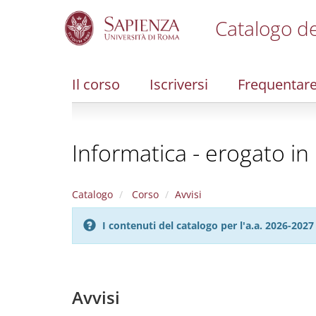
Catalogo de
S
k
i
Il corso
Iscriversi
Frequentar
p
t
o
m
Informatica - erogato i
a
i
n
c
Catalogo
Corso
Avvisi
o
n
I contenuti del catalogo per l'a.a. 2026-20
t
e
n
t
Avvisi