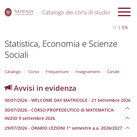
Catalogo dei corsi di studio
S
IT
EN
k
i
Statistica, Economia e Scienze
p
t
Sociali
o
m
a
i
Catalogo
Corso
Frequentare
Insegnamenti
Canale
n
c
Avvisi in evidenza
o
n
30/07/2026 - WELCOME DAY MATRICOLE - 21 Settembre 2026
t
e
30/07/2026 - CORSO PROPEDEUTICO di MATEMATICA-
n
INIZIO 9 settembre 2026
t
29/07/2026 - ORARIO LEZIONI 1° semestre a.a. 2026/2027