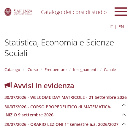
Catalogo dei corsi di studio
S
IT
EN
k
i
Statistica, Economia e Scienze
p
t
Sociali
o
m
a
i
Catalogo
Corso
Frequentare
Insegnamenti
Canale
n
c
Avvisi in evidenza
o
n
30/07/2026 - WELCOME DAY MATRICOLE - 21 Settembre 2026
t
e
30/07/2026 - CORSO PROPEDEUTICO di MATEMATICA-
n
INIZIO 9 settembre 2026
t
29/07/2026 - ORARIO LEZIONI 1° semestre a.a. 2026/2027