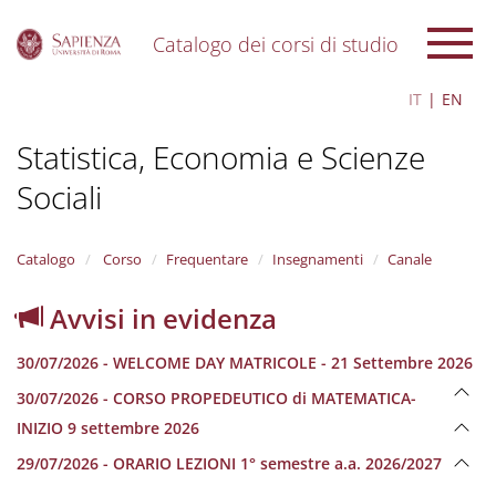
Catalogo dei corsi di studio
S
IT
EN
k
i
Statistica, Economia e Scienze
p
t
Sociali
o
m
a
i
Catalogo
Corso
Frequentare
Insegnamenti
Canale
n
c
Avvisi in evidenza
o
n
30/07/2026 - WELCOME DAY MATRICOLE - 21 Settembre 2026
t
e
30/07/2026 - CORSO PROPEDEUTICO di MATEMATICA-
n
INIZIO 9 settembre 2026
t
29/07/2026 - ORARIO LEZIONI 1° semestre a.a. 2026/2027