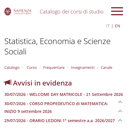
Catalogo dei corsi di studio
S
IT
EN
k
i
Statistica, Economia e Scienze
p
t
Sociali
o
m
a
i
Catalogo
Corso
Frequentare
Insegnamenti
Canale
n
c
Avvisi in evidenza
o
n
30/07/2026 - WELCOME DAY MATRICOLE - 21 Settembre 2026
t
e
30/07/2026 - CORSO PROPEDEUTICO di MATEMATICA-
n
INIZIO 9 settembre 2026
t
29/07/2026 - ORARIO LEZIONI 1° semestre a.a. 2026/2027