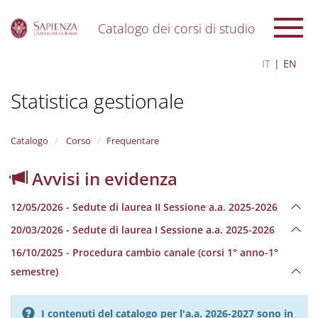
Catalogo dei corsi di studio
S
IT
EN
k
i
Statistica gestionale
p
t
o
m
Catalogo
Corso
Frequentare
a
i
Avvisi in evidenza
n
c
12/05/2026 - Sedute di laurea II Sessione a.a. 2025-2026
o
n
20/03/2026 - Sedute di laurea I Sessione a.a. 2025-2026
t
e
16/10/2025 - Procedura cambio canale (corsi 1° anno-1°
n
semestre)
t
I contenuti del catalogo per l'a.a. 2026-2027 sono in