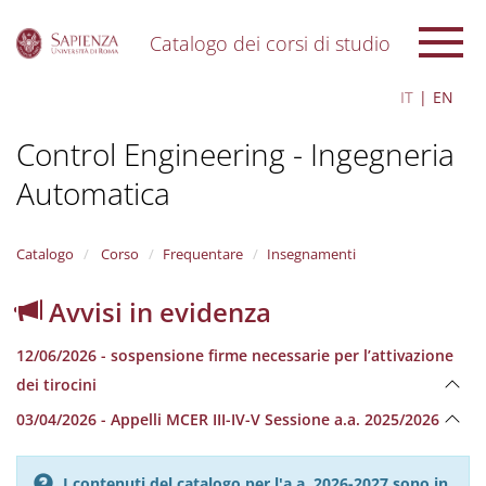
Catalogo dei corsi di studio
S
IT
EN
k
i
Control Engineering - Ingegneria
p
t
Automatica
o
m
a
i
Catalogo
Corso
Frequentare
Insegnamenti
n
c
Avvisi in evidenza
o
n
12/06/2026 - sospensione firme necessarie per l’attivazione
t
e
dei tirocini
n
03/04/2026 - Appelli MCER III-IV-V Sessione a.a. 2025/2026
t
I contenuti del catalogo per l'a.a. 2026-2027 sono in