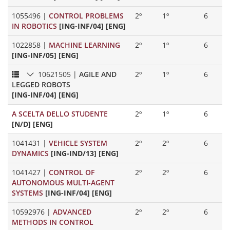
1055496
|
CONTROL PROBLEMS
2º
1º
6
IN ROBOTICS
[ING-INF/04] [ENG]
1022858
|
MACHINE LEARNING
2º
1º
6
[ING-INF/05] [ENG]
10621505
|
AGILE AND
2º
1º
6
LEGGED ROBOTS
[ING-INF/04] [ENG]
A SCELTA DELLO STUDENTE
2º
1º
6
[N/D] [ENG]
1041431
|
VEHICLE SYSTEM
2º
2º
6
DYNAMICS
[ING-IND/13] [ENG]
1041427
|
CONTROL OF
2º
2º
6
AUTONOMOUS MULTI-AGENT
SYSTEMS
[ING-INF/04] [ENG]
10592976
|
ADVANCED
2º
2º
6
METHODS IN CONTROL