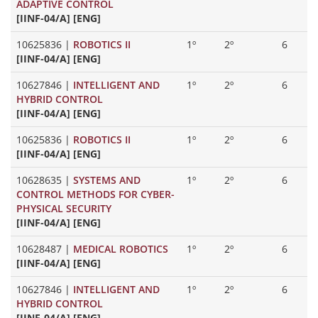
ADAPTIVE CONTROL
[IINF-04/A] [ENG]
10625836
|
ROBOTICS II
1º
2º
6
[IINF-04/A] [ENG]
10627846
|
INTELLIGENT AND
1º
2º
6
HYBRID CONTROL
[IINF-04/A] [ENG]
10625836
|
ROBOTICS II
1º
2º
6
[IINF-04/A] [ENG]
10628635
|
SYSTEMS AND
1º
2º
6
CONTROL METHODS FOR CYBER-
PHYSICAL SECURITY
[IINF-04/A] [ENG]
10628487
|
MEDICAL ROBOTICS
1º
2º
6
[IINF-04/A] [ENG]
10627846
|
INTELLIGENT AND
1º
2º
6
HYBRID CONTROL
[IINF-04/A] [ENG]