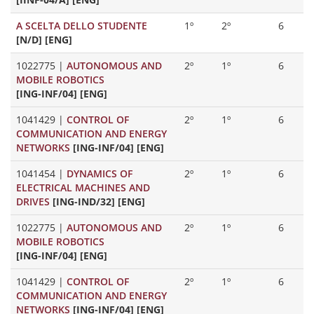
A SCELTA DELLO STUDENTE
1º
2º
6
[N/D] [ENG]
1022775
|
AUTONOMOUS AND
2º
1º
6
MOBILE ROBOTICS
[ING-INF/04] [ENG]
1041429
|
CONTROL OF
2º
1º
6
COMMUNICATION AND ENERGY
NETWORKS
[ING-INF/04] [ENG]
1041454
|
DYNAMICS OF
2º
1º
6
ELECTRICAL MACHINES AND
DRIVES
[ING-IND/32] [ENG]
1022775
|
AUTONOMOUS AND
2º
1º
6
MOBILE ROBOTICS
[ING-INF/04] [ENG]
1041429
|
CONTROL OF
2º
1º
6
COMMUNICATION AND ENERGY
NETWORKS
[ING-INF/04] [ENG]