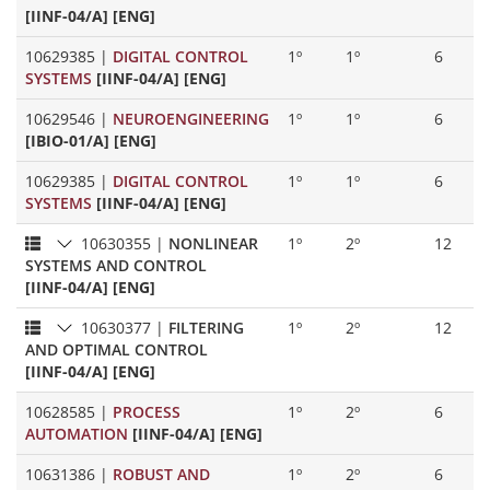
[IINF-04/A] [ENG]
10629385
|
DIGITAL CONTROL
1º
1º
6
SYSTEMS
[IINF-04/A] [ENG]
10629546
|
NEUROENGINEERING
1º
1º
6
[IBIO-01/A] [ENG]
10629385
|
DIGITAL CONTROL
1º
1º
6
SYSTEMS
[IINF-04/A] [ENG]
10630355
|
NONLINEAR
1º
2º
12
SYSTEMS AND CONTROL
[IINF-04/A] [ENG]
10630377
|
FILTERING
1º
2º
12
AND OPTIMAL CONTROL
[IINF-04/A] [ENG]
10628585
|
PROCESS
1º
2º
6
AUTOMATION
[IINF-04/A] [ENG]
10631386
|
ROBUST AND
1º
2º
6