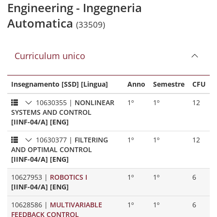
Engineering - Ingegneria
Automatica
(33509)
Curriculum unico
Insegnamento [SSD] [Lingua]
Anno
Semestre
CFU
10630355
|
NONLINEAR
1º
1º
12
SYSTEMS AND CONTROL
[IINF-04/A] [ENG]
10630377
|
FILTERING
1º
1º
12
AND OPTIMAL CONTROL
[IINF-04/A] [ENG]
10627953
|
ROBOTICS I
1º
1º
6
[IINF-04/A] [ENG]
10628586
|
MULTIVARIABLE
1º
1º
6
FEEDBACK CONTROL