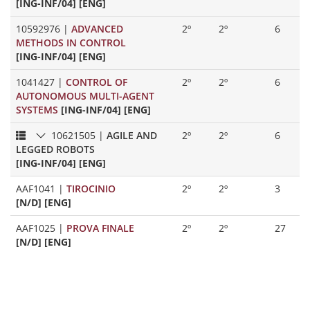
[ING-INF/04] [ENG]
10592976
|
ADVANCED
2º
2º
6
METHODS IN CONTROL
[ING-INF/04] [ENG]
1041427
|
CONTROL OF
2º
2º
6
AUTONOMOUS MULTI-AGENT
SYSTEMS
[ING-INF/04] [ENG]
10621505
|
AGILE AND
2º
2º
6
LEGGED ROBOTS
[ING-INF/04] [ENG]
AAF1041
|
TIROCINIO
2º
2º
3
[N/D] [ENG]
AAF1025
|
PROVA FINALE
2º
2º
27
[N/D] [ENG]