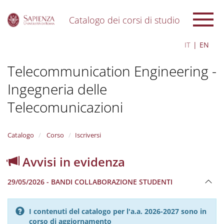
Catalogo dei corsi di studio
S
IT
EN
k
i
Telecommunication Engineering -
p
t
Ingegneria delle
o
m
Telecomunicazioni
a
i
n
Catalogo
Corso
Iscriversi
c
o
n
Avvisi in evidenza
t
e
29/05/2026 - BANDI COLLABORAZIONE STUDENTI
n
t
I contenuti del catalogo per l'a.a. 2026-2027 sono in
corso di aggiornamento