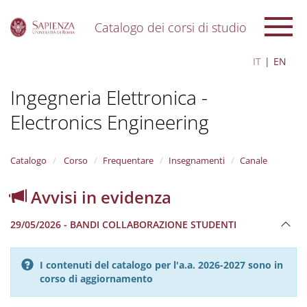
Catalogo dei corsi di studio
S
IT
EN
k
i
Ingegneria Elettronica -
p
t
Electronics Engineering
o
m
a
i
Catalogo
Corso
Frequentare
Insegnamenti
Canale
n
c
Avvisi in evidenza
o
n
29/05/2026 - BANDI COLLABORAZIONE STUDENTI
t
e
n
I contenuti del catalogo per l'a.a. 2026-2027 sono in
t
corso di aggiornamento