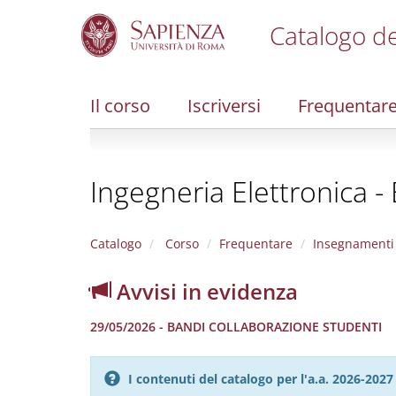
Catalogo de
S
k
i
Il corso
Iscriversi
Frequentar
p
t
o
m
Ingegneria Elettronica -
a
i
n
c
Catalogo
Corso
Frequentare
Insegnamenti
o
n
Avvisi in evidenza
t
e
29/05/2026 - BANDI COLLABORAZIONE STUDENTI
n
t
I contenuti del catalogo per l'a.a. 2026-20