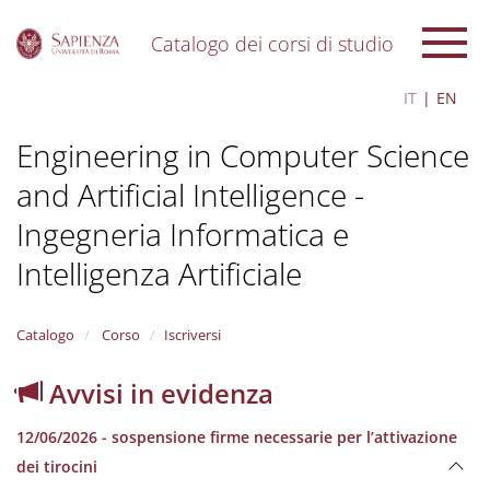
Catalogo dei corsi di studio
S
IT
EN
k
i
Engineering in Computer Science
p
t
and Artificial Intelligence -
o
m
Ingegneria Informatica e
a
i
Intelligenza Artificiale
n
c
o
Catalogo
Corso
Iscriversi
n
t
Avvisi in evidenza
e
n
t
12/06/2026 - sospensione firme necessarie per l’attivazione
dei tirocini