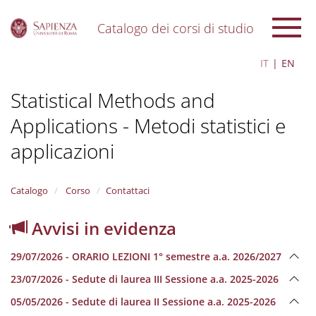
Catalogo dei corsi di studio
S
IT
EN
k
i
Statistical Methods and
p
t
Applications - Metodi statistici e
o
m
applicazioni
a
i
n
Catalogo
Corso
Contattaci
c
o
n
Avvisi in evidenza
t
e
29/07/2026 - ORARIO LEZIONI 1° semestre a.a. 2026/2027
n
t
23/07/2026 - Sedute di laurea III Sessione a.a. 2025-2026
05/05/2026 - Sedute di laurea II Sessione a.a. 2025-2026