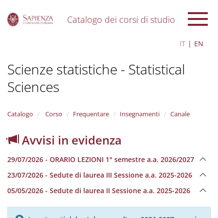
Catalogo dei corsi di studio
S
IT
EN
k
i
Scienze statistiche - Statistical
p
t
Sciences
o
m
a
i
Catalogo
Corso
Frequentare
Insegnamenti
Canale
n
c
Avvisi in evidenza
o
n
29/07/2026 - ORARIO LEZIONI 1° semestre a.a. 2026/2027
t
e
23/07/2026 - Sedute di laurea III Sessione a.a. 2025-2026
n
05/05/2026 - Sedute di laurea II Sessione a.a. 2025-2026
t