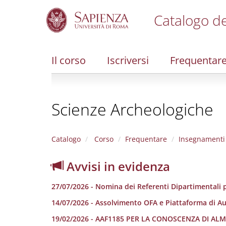
Catalogo de
S
k
i
Il corso
Iscriversi
Frequentar
p
t
o
m
Scienze Archeologiche
a
i
n
c
Catalogo
Corso
Frequentare
Insegnamenti
o
n
Avvisi in evidenza
t
e
27/07/2026 - Nomina dei Referenti Dipartimentali p
n
t
14/07/2026 - Assolvimento OFA e Piattaforma di A
19/02/2026 - AAF1185 PER LA CONOSCENZA DI A