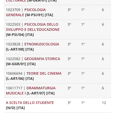
CULTURALE
[M-DEA/01] [ITA]
1023709
|
PSICOLOGIA
3º
1º
6
GENERALE
[M-PSI/01] [ITA]
1022503
|
PSICOLOGIA DELLO
3º
1º
6
SVILUPPO E DELL'EDUCAZIONE
[M-PSI/04] [ITA]
1023828
|
ETNOMUSICOLOGIA
3º
1º
6
[L-ART/08] [ITA]
1022582
|
GEOGRAFIA STORICA
3º
1º
6
[M-GGR/01] [ITA]
10606694
|
TEORIE DEL CINEMA
3º
1º
6
[L-ART/06] [ITA]
10611717
|
DRAMMATURGIA
3º
1º
6
MUSICALE I
[L-ART/07] [ITA]
A SCELTA DELLO STUDENTE
3º
1º
12
[N/D] [ITA]