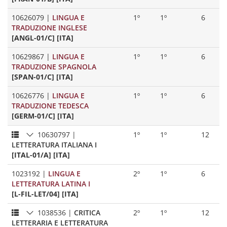
10626079
|
LINGUA E
1º
1º
6
TRADUZIONE INGLESE
[ANGL-01/C] [ITA]
10629867
|
LINGUA E
1º
1º
6
TRADUZIONE SPAGNOLA
[SPAN-01/C] [ITA]
10626776
|
LINGUA E
1º
1º
6
TRADUZIONE TEDESCA
[GERM-01/C] [ITA]
10630797
|
1º
1º
12
LETTERATURA ITALIANA I
[ITAL-01/A] [ITA]
1023192
|
LINGUA E
2º
1º
6
LETTERATURA LATINA I
[L-FIL-LET/04] [ITA]
1038536
|
CRITICA
2º
1º
12
LETTERARIA E LETTERATURA