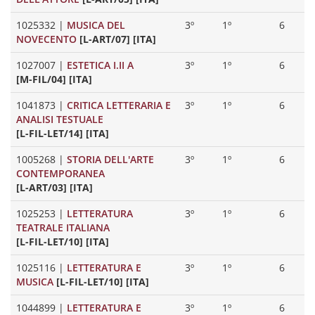
1025332
|
MUSICA DEL
3º
1º
6
NOVECENTO
[L-ART/07] [ITA]
1027007
|
ESTETICA I.II A
3º
1º
6
[M-FIL/04] [ITA]
1041873
|
CRITICA LETTERARIA E
3º
1º
6
ANALISI TESTUALE
[L-FIL-LET/14] [ITA]
1005268
|
STORIA DELL'ARTE
3º
1º
6
CONTEMPORANEA
[L-ART/03] [ITA]
1025253
|
LETTERATURA
3º
1º
6
TEATRALE ITALIANA
[L-FIL-LET/10] [ITA]
1025116
|
LETTERATURA E
3º
1º
6
MUSICA
[L-FIL-LET/10] [ITA]
1044899
|
LETTERATURA E
3º
1º
6