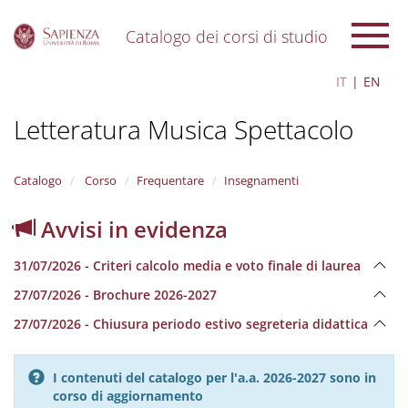
Catalogo dei corsi di studio
S
IT
EN
k
i
Letteratura Musica Spettacolo
p
t
o
m
Catalogo
Corso
Frequentare
Insegnamenti
a
i
Avvisi in evidenza
n
c
31/07/2026 - Criteri calcolo media e voto finale di laurea
o
n
27/07/2026 - Brochure 2026-2027
t
e
27/07/2026 - Chiusura periodo estivo segreteria didattica
n
t
I contenuti del catalogo per l'a.a. 2026-2027 sono in
corso di aggiornamento