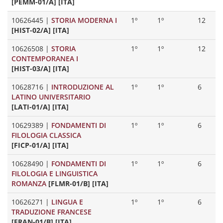
[PEMM-01/A] [ITA]
10626445
|
STORIA MODERNA I
1º
1º
12
[HIST-02/A] [ITA]
10626508
|
STORIA
1º
1º
12
CONTEMPORANEA I
[HIST-03/A] [ITA]
10628716
|
INTRODUZIONE AL
1º
1º
6
LATINO UNIVERSITARIO
[LATI-01/A] [ITA]
10629389
|
FONDAMENTI DI
1º
1º
6
FILOLOGIA CLASSICA
[FICP-01/A] [ITA]
10628490
|
FONDAMENTI DI
1º
1º
6
FILOLOGIA E LINGUISTICA
ROMANZA
[FLMR-01/B] [ITA]
10626271
|
LINGUA E
1º
1º
6
TRADUZIONE FRANCESE
[FRAN-01/B] [ITA]