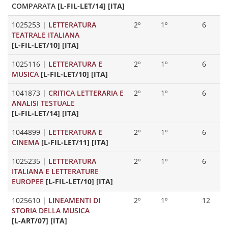
COMPARATA
[L-FIL-LET/14] [ITA]
1025253
|
LETTERATURA
2º
1º
6
TEATRALE ITALIANA
[L-FIL-LET/10] [ITA]
1025116
|
LETTERATURA E
2º
1º
6
MUSICA
[L-FIL-LET/10] [ITA]
1041873
|
CRITICA LETTERARIA E
2º
1º
6
ANALISI TESTUALE
[L-FIL-LET/14] [ITA]
1044899
|
LETTERATURA E
2º
1º
6
CINEMA
[L-FIL-LET/11] [ITA]
1025235
|
LETTERATURA
2º
1º
6
ITALIANA E LETTERATURE
EUROPEE
[L-FIL-LET/10] [ITA]
1025610
|
LINEAMENTI DI
2º
1º
12
STORIA DELLA MUSICA
[L-ART/07] [ITA]