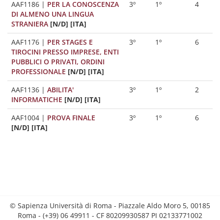
AAF1186
|
PER LA CONOSCENZA
3º
1º
4
DI ALMENO UNA LINGUA
STRANIERA
[N/D] [ITA]
AAF1176
|
PER STAGES E
3º
1º
6
TIROCINI PRESSO IMPRESE, ENTI
PUBBLICI O PRIVATI, ORDINI
PROFESSIONALE
[N/D] [ITA]
AAF1136
|
ABILITA'
3º
1º
2
INFORMATICHE
[N/D] [ITA]
AAF1004
|
PROVA FINALE
3º
1º
6
[N/D] [ITA]
© Sapienza Università di Roma - Piazzale Aldo Moro 5, 00185
Roma - (+39) 06 49911 - CF 80209930587 PI 02133771002