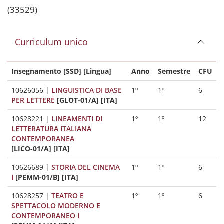
(33529)
Curriculum unico
Insegnamento [SSD] [Lingua]
Anno
Semestre
CFU
10626056
|
LINGUISTICA DI BASE
1º
1º
6
PER LETTERE
[GLOT-01/A] [ITA]
10628221
|
LINEAMENTI DI
1º
1º
12
LETTERATURA ITALIANA
CONTEMPORANEA
[LICO-01/A] [ITA]
10626689
|
STORIA DEL CINEMA
1º
1º
6
I
[PEMM-01/B] [ITA]
10628257
|
TEATRO E
1º
1º
6
SPETTACOLO MODERNO E
CONTEMPORANEO I