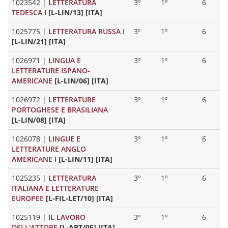
1023542
|
LETTERATURA
3º
1º
6
TEDESCA I
[L-LIN/13] [ITA]
1025775
|
LETTERATURA RUSSA I
3º
1º
6
[L-LIN/21] [ITA]
1026971
|
LINGUA E
3º
1º
6
LETTERATURE ISPANO-
AMERICANE
[L-LIN/06] [ITA]
1026972
|
LETTERATURE
3º
1º
6
PORTOGHESE E BRASILIANA
[L-LIN/08] [ITA]
1026078
|
LINGUE E
3º
1º
6
LETTERATURE ANGLO
AMERICANE I
[L-LIN/11] [ITA]
1025235
|
LETTERATURA
3º
1º
6
ITALIANA E LETTERATURE
EUROPEE
[L-FIL-LET/10] [ITA]
1025119
|
IL LAVORO
3º
1º
6
DELL'ATTORE
[L-ART/05] [ITA]