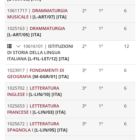
10611717
|
DRAMMATURGIA
2º
1º
6
MUSICALE I
[L-ART/07] [ITA]
1025163
|
DRAMMATURGIA
2º
1º
6
[L-ART/05] [ITA]
10616101
|
ISTITUZIONI
2º
1º
12
DI STORIA DELLA LINGUA
ITALIANA
[L-FIL-LET/12] [ITA]
1023917
|
FONDAMENTI DI
3º
1º
6
GEOGRAFIA
[M-GGR/01] [ITA]
1025702
|
LETTERATURA
3º
1º
6
INGLESE I
[L-LIN/10] [ITA]
1025653
|
LETTERATURA
3º
1º
6
FRANCESE I
[L-LIN/03] [ITA]
1025672
|
LETTERATURA
3º
1º
6
SPAGNOLA I
[L-LIN/05] [ITA]