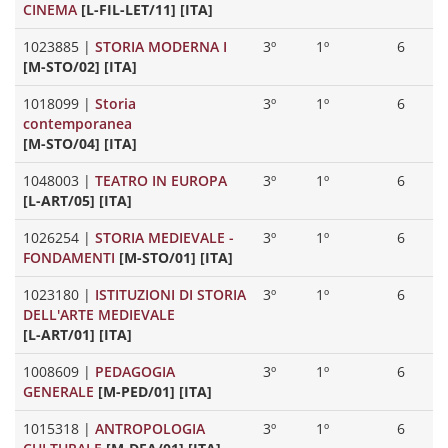
CINEMA
[L-FIL-LET/11] [ITA]
1023885
|
STORIA MODERNA I
3º
1º
6
[M-STO/02] [ITA]
1018099
|
Storia
3º
1º
6
contemporanea
[M-STO/04] [ITA]
1048003
|
TEATRO IN EUROPA
3º
1º
6
[L-ART/05] [ITA]
1026254
|
STORIA MEDIEVALE -
3º
1º
6
FONDAMENTI
[M-STO/01] [ITA]
1023180
|
ISTITUZIONI DI STORIA
3º
1º
6
DELL'ARTE MEDIEVALE
[L-ART/01] [ITA]
1008609
|
PEDAGOGIA
3º
1º
6
GENERALE
[M-PED/01] [ITA]
1015318
|
ANTROPOLOGIA
3º
1º
6