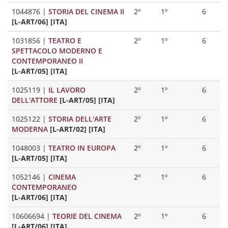
1044876
|
STORIA DEL CINEMA II
2º
1º
6
[L-ART/06] [ITA]
1031856
|
TEATRO E
2º
1º
6
SPETTACOLO MODERNO E
CONTEMPORANEO II
[L-ART/05] [ITA]
1025119
|
IL LAVORO
2º
1º
6
DELL'ATTORE
[L-ART/05] [ITA]
1025122
|
STORIA DELL'ARTE
2º
1º
6
MODERNA
[L-ART/02] [ITA]
1048003
|
TEATRO IN EUROPA
2º
1º
6
[L-ART/05] [ITA]
1052146
|
CINEMA
2º
1º
6
CONTEMPORANEO
[L-ART/06] [ITA]
10606694
|
TEORIE DEL CINEMA
2º
1º
6
[L-ART/06] [ITA]