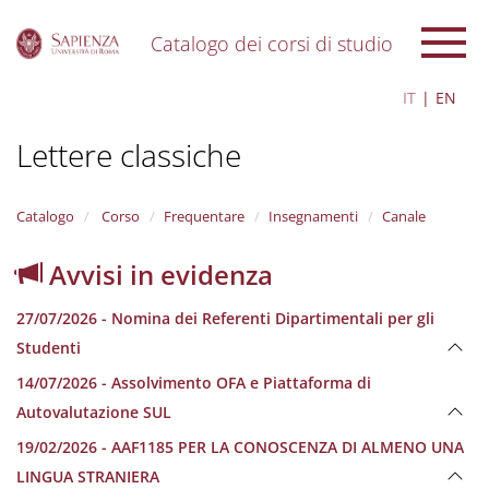
Catalogo dei corsi di studio
S
IT
EN
k
i
Lettere classiche
p
t
o
m
Catalogo
Corso
Frequentare
Insegnamenti
Canale
a
i
Avvisi in evidenza
n
c
27/07/2026 - Nomina dei Referenti Dipartimentali per gli
o
n
Studenti
t
14/07/2026 - Assolvimento OFA e Piattaforma di
e
n
Autovalutazione SUL
t
19/02/2026 - AAF1185 PER LA CONOSCENZA DI ALMENO UNA
LINGUA STRANIERA