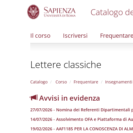
Catalogo de
S
k
i
Il corso
Iscriversi
Frequentar
p
t
o
m
Lettere classiche
a
i
n
c
Catalogo
Corso
Frequentare
Insegnamenti
o
n
Avvisi in evidenza
t
e
27/07/2026 - Nomina dei Referenti Dipartimentali p
n
t
14/07/2026 - Assolvimento OFA e Piattaforma di A
19/02/2026 - AAF1185 PER LA CONOSCENZA DI A