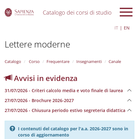
Catalogo dei corsi di studio
S
IT
EN
k
i
Lettere moderne
p
t
o
m
Catalogo
Corso
Frequentare
Insegnamenti
Canale
a
i
Avvisi in evidenza
n
c
31/07/2026 - Criteri calcolo media e voto finale di laurea
o
n
27/07/2026 - Brochure 2026-2027
t
e
27/07/2026 - Chiusura periodo estivo segreteria didattica
n
t
I contenuti del catalogo per l'a.a. 2026-2027 sono in
corso di aggiornamento