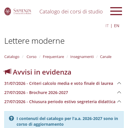
Catalogo dei corsi di studio
S
IT
EN
k
i
Lettere moderne
p
t
o
m
Catalogo
Corso
Frequentare
Insegnamenti
Canale
a
i
Avvisi in evidenza
n
c
31/07/2026 - Criteri calcolo media e voto finale di laurea
o
n
27/07/2026 - Brochure 2026-2027
t
e
27/07/2026 - Chiusura periodo estivo segreteria didattica
n
t
I contenuti del catalogo per l'a.a. 2026-2027 sono in
corso di aggiornamento