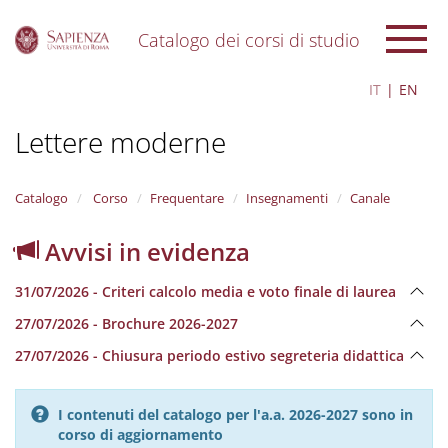
Catalogo dei corsi di studio
S
IT
EN
k
i
Lettere moderne
p
t
o
m
Catalogo
Corso
Frequentare
Insegnamenti
Canale
a
i
Avvisi in evidenza
n
c
31/07/2026 - Criteri calcolo media e voto finale di laurea
o
n
27/07/2026 - Brochure 2026-2027
t
e
27/07/2026 - Chiusura periodo estivo segreteria didattica
n
t
I contenuti del catalogo per l'a.a. 2026-2027 sono in
corso di aggiornamento