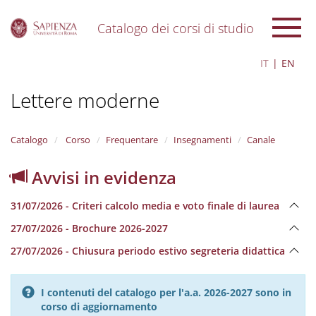
Catalogo dei corsi di studio
S
IT
EN
k
i
Lettere moderne
p
t
o
m
Catalogo
Corso
Frequentare
Insegnamenti
Canale
a
i
Avvisi in evidenza
n
c
31/07/2026 - Criteri calcolo media e voto finale di laurea
o
n
27/07/2026 - Brochure 2026-2027
t
e
27/07/2026 - Chiusura periodo estivo segreteria didattica
n
t
I contenuti del catalogo per l'a.a. 2026-2027 sono in
corso di aggiornamento