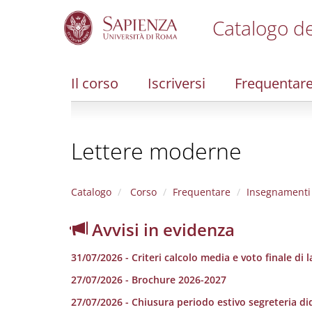
Catalogo de
S
k
i
Il corso
Iscriversi
Frequentar
p
t
o
m
Lettere moderne
a
i
n
c
Catalogo
Corso
Frequentare
Insegnamenti
o
n
Avvisi in evidenza
t
e
31/07/2026 - Criteri calcolo media e voto finale di 
n
t
27/07/2026 - Brochure 2026-2027
27/07/2026 - Chiusura periodo estivo segreteria di