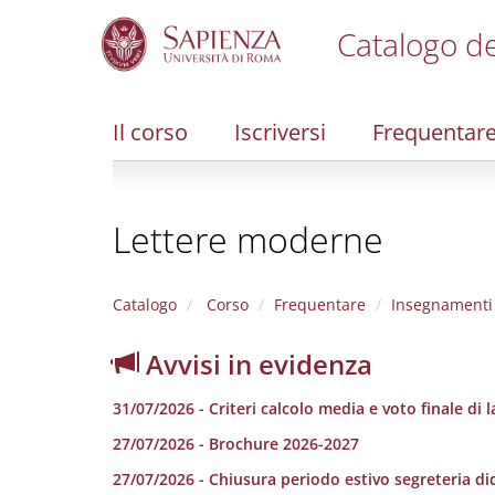
Catalogo de
S
k
i
Il corso
Iscriversi
Frequentar
p
t
o
m
Lettere moderne
a
i
n
c
Catalogo
Corso
Frequentare
Insegnamenti
o
n
Avvisi in evidenza
t
e
31/07/2026 - Criteri calcolo media e voto finale di 
n
t
27/07/2026 - Brochure 2026-2027
27/07/2026 - Chiusura periodo estivo segreteria di