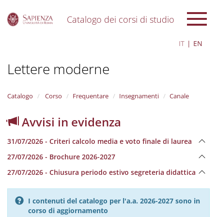
Catalogo dei corsi di studio
S
IT
EN
k
i
Lettere moderne
p
t
o
m
Catalogo
Corso
Frequentare
Insegnamenti
Canale
a
i
Avvisi in evidenza
n
c
31/07/2026 - Criteri calcolo media e voto finale di laurea
o
n
27/07/2026 - Brochure 2026-2027
t
e
27/07/2026 - Chiusura periodo estivo segreteria didattica
n
t
I contenuti del catalogo per l'a.a. 2026-2027 sono in
corso di aggiornamento