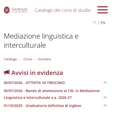
Catalogo dei corsi di studio
S
IT
EN
k
i
Mediazione linguistica e
p
t
interculturale
o
m
a
i
Catalogo
Corso
Iscriversi
n
c
Avvisi in evidenza
o
n
05/07/2026 - ATTIVITA' DI TIROCINIO
t
e
05/07/2026 - Bando di ammissione al CdL in Mediazione
n
Linguistica e Interculturale a.a. 2026-27
t
01/10/2025 - Graduatoria definitiva di Inglese