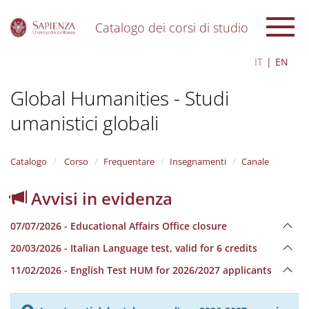
Catalogo dei corsi di studio
S
IT
EN
k
i
Global Humanities - Studi
p
t
umanistici globali
o
m
a
i
Catalogo
Corso
Frequentare
Insegnamenti
Canale
n
c
Avvisi in evidenza
o
n
07/07/2026 - Educational Affairs Office closure
t
e
20/03/2026 - Italian Language test, valid for 6 credits
n
11/02/2026 - English Test HUM for 2026/2027 applicants
t