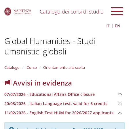
Catalogo dei corsi di studio
S
IT
EN
k
i
Global Humanities - Studi
p
t
umanistici globali
o
m
a
i
Catalogo
Corso
Orientamento alla scelta
n
c
Avvisi in evidenza
o
n
07/07/2026 - Educational Affairs Office closure
t
e
20/03/2026 - Italian Language test, valid for 6 credits
n
11/02/2026 - English Test HUM for 2026/2027 applicants
t