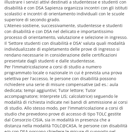
illustrare i servizi attivi destinati a studentesse e studenti con
disabilità e con DSA Sapienza organizza incontri con gli istituti
scolastici e incontri di orientamento individuali con le scuole
superiore di secondo grado.
L'Ateneo sostiene, successivamente, studentesse e studenti
con disabilità e con DSA nel delicato e importantissimo
processo di orientamento, valutazione e selezione in ingresso.
Il 'Settore studenti con disabilità e DSA' valuta quali modalità
individualizzate di espletamento delle prove di ingresso si
rendano necessarie in considerazione delle certificazioni
presentate dagli studenti e dalle studentesse.
Per l'immatricolazione a corsi di studio a numero
programmato locale o nazionale in cui è prevista una prova
selettiva per l'accesso, le persone con disabilità possono
richiedere una serie di misure compensative (ad es.: aula
dedicata; tempi aggiuntivi; Tutor lettore; Tutor
accompagnatore; Interprete LIS; calcolatrice) seguendo le
modalità di richiesta indicate nei bandi di ammissione ai corsi
di studio. Allo stesso modo, per l'immatricolazione a corsi di
studio che prevedono prove di accesso di tipo TOLC gestite
dal Consorzio CISIA, sia in modalità in presenza che a
distanza nella modalità TOLC@CASA, le persone con disabilità
e/o con DSA possono chiedere le misure di supporto nel