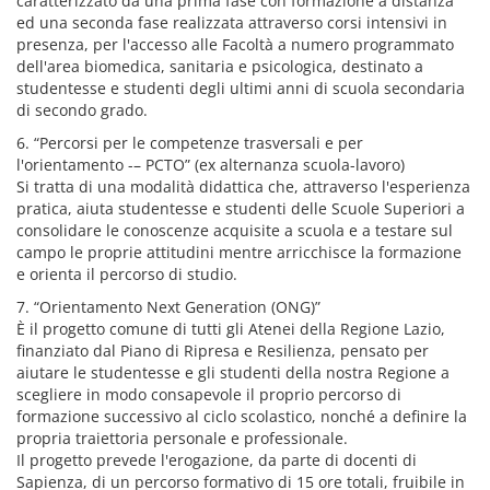
caratterizzato da una prima fase con formazione a distanza
ed una seconda fase realizzata attraverso corsi intensivi in
presenza, per l'accesso alle Facoltà a numero programmato
dell'area biomedica, sanitaria e psicologica, destinato a
studentesse e studenti degli ultimi anni di scuola secondaria
di secondo grado.
6. “Percorsi per le competenze trasversali e per
l'orientamento -– PCTO” (ex alternanza scuola-lavoro)
Si tratta di una modalità didattica che, attraverso l'esperienza
pratica, aiuta studentesse e studenti delle Scuole Superiori a
consolidare le conoscenze acquisite a scuola e a testare sul
campo le proprie attitudini mentre arricchisce la formazione
e orienta il percorso di studio.
7. “Orientamento Next Generation (ONG)”
È il progetto comune di tutti gli Atenei della Regione Lazio,
finanziato dal Piano di Ripresa e Resilienza, pensato per
aiutare le studentesse e gli studenti della nostra Regione a
scegliere in modo consapevole il proprio percorso di
formazione successivo al ciclo scolastico, nonché a definire la
propria traiettoria personale e professionale.
Il progetto prevede l'erogazione, da parte di docenti di
Sapienza, di un percorso formativo di 15 ore totali, fruibile in