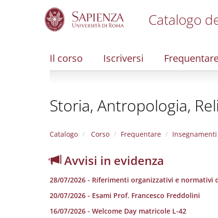
Catalogo de
S
k
i
Il corso
Iscriversi
Frequentar
p
t
o
m
Storia, Antropologia, Rel
a
i
n
c
Catalogo
Corso
Frequentare
Insegnamenti
o
n
Avvisi in evidenza
t
e
28/07/2026 - Riferimenti organizzativi e normativi de
n
t
20/07/2026 - Esami Prof. Francesco Freddolini
16/07/2026 - Welcome Day matricole L-42