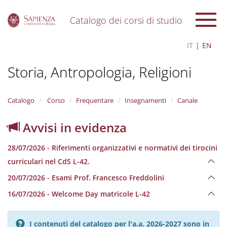
Catalogo dei corsi di studio
S
IT
EN
k
i
Storia, Antropologia, Religioni
p
t
o
m
Catalogo
Corso
Frequentare
Insegnamenti
Canale
a
i
Avvisi in evidenza
n
c
28/07/2026 - Riferimenti organizzativi e normativi dei tirocini
o
n
curriculari nel CdS L-42.
t
20/07/2026 - Esami Prof. Francesco Freddolini
e
n
16/07/2026 - Welcome Day matricole L-42
t
I contenuti del catalogo per l'a.a. 2026-2027 sono in