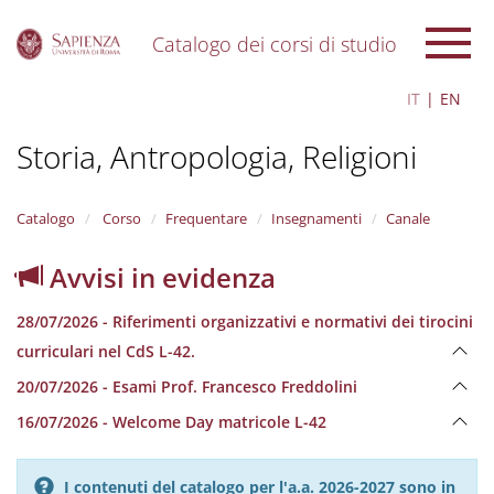
Catalogo dei corsi di studio
S
IT
EN
k
i
Storia, Antropologia, Religioni
p
t
o
m
Catalogo
Corso
Frequentare
Insegnamenti
Canale
a
i
Avvisi in evidenza
n
c
28/07/2026 - Riferimenti organizzativi e normativi dei tirocini
o
n
curriculari nel CdS L-42.
t
20/07/2026 - Esami Prof. Francesco Freddolini
e
n
16/07/2026 - Welcome Day matricole L-42
t
I contenuti del catalogo per l'a.a. 2026-2027 sono in