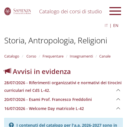
Catalogo dei corsi di studio
S
IT
EN
k
i
Storia, Antropologia, Religioni
p
t
o
m
Catalogo
Corso
Frequentare
Insegnamenti
Canale
a
i
Avvisi in evidenza
n
c
28/07/2026 - Riferimenti organizzativi e normativi dei tirocini
o
n
curriculari nel CdS L-42.
t
20/07/2026 - Esami Prof. Francesco Freddolini
e
n
16/07/2026 - Welcome Day matricole L-42
t
I contenuti del catalogo per l'a.a. 2026-2027 sono in