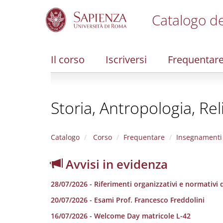
Catalogo de
S
k
i
Il corso
Iscriversi
Frequentar
p
t
o
m
Storia, Antropologia, Rel
a
i
n
c
Catalogo
Corso
Frequentare
Insegnamenti
o
n
Avvisi in evidenza
t
e
28/07/2026 - Riferimenti organizzativi e normativi de
n
t
20/07/2026 - Esami Prof. Francesco Freddolini
16/07/2026 - Welcome Day matricole L-42