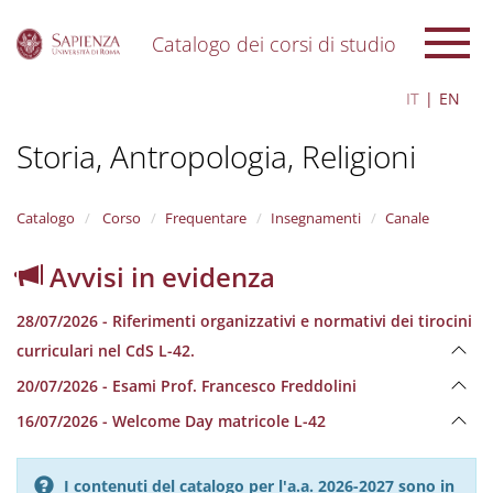
Catalogo dei corsi di studio
S
IT
EN
k
i
Storia, Antropologia, Religioni
p
t
o
m
Catalogo
Corso
Frequentare
Insegnamenti
Canale
a
i
Avvisi in evidenza
n
c
28/07/2026 - Riferimenti organizzativi e normativi dei tirocini
o
n
curriculari nel CdS L-42.
t
20/07/2026 - Esami Prof. Francesco Freddolini
e
n
16/07/2026 - Welcome Day matricole L-42
t
I contenuti del catalogo per l'a.a. 2026-2027 sono in