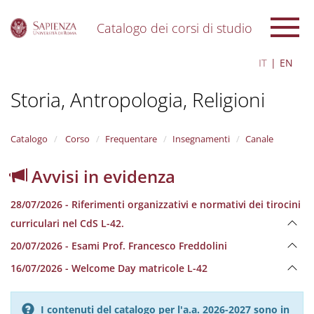
Catalogo dei corsi di studio
S
IT
EN
k
i
Storia, Antropologia, Religioni
p
t
o
m
Catalogo
Corso
Frequentare
Insegnamenti
Canale
a
i
Avvisi in evidenza
n
c
28/07/2026 - Riferimenti organizzativi e normativi dei tirocini
o
n
curriculari nel CdS L-42.
t
20/07/2026 - Esami Prof. Francesco Freddolini
e
n
16/07/2026 - Welcome Day matricole L-42
t
I contenuti del catalogo per l'a.a. 2026-2027 sono in