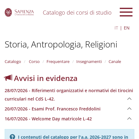
Catalogo dei corsi di studio
S
IT
EN
k
i
Storia, Antropologia, Religioni
p
t
o
m
Catalogo
Corso
Frequentare
Insegnamenti
Canale
a
i
Avvisi in evidenza
n
c
28/07/2026 - Riferimenti organizzativi e normativi dei tirocini
o
n
curriculari nel CdS L-42.
t
20/07/2026 - Esami Prof. Francesco Freddolini
e
n
16/07/2026 - Welcome Day matricole L-42
t
I contenuti del catalogo per l'a.a. 2026-2027 sono in