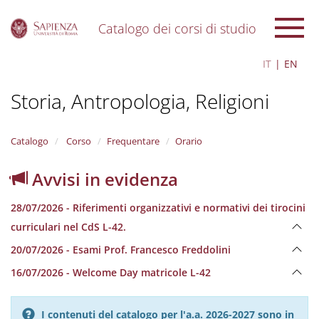
Catalogo dei corsi di studio
S
IT
EN
k
i
Storia, Antropologia, Religioni
p
t
o
m
Catalogo
Corso
Frequentare
Orario
a
i
Avvisi in evidenza
n
c
28/07/2026 - Riferimenti organizzativi e normativi dei tirocini
o
n
curriculari nel CdS L-42.
t
20/07/2026 - Esami Prof. Francesco Freddolini
e
n
16/07/2026 - Welcome Day matricole L-42
t
I contenuti del catalogo per l'a.a. 2026-2027 sono in