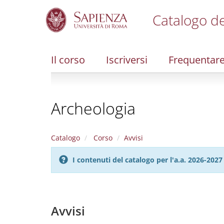
Catalogo de
S
k
i
Il corso
Iscriversi
Frequentar
p
t
o
m
Archeologia
a
i
n
c
Catalogo
Corso
Avvisi
o
n
I contenuti del catalogo per l'a.a. 2026-20
t
e
n
t
Avvisi